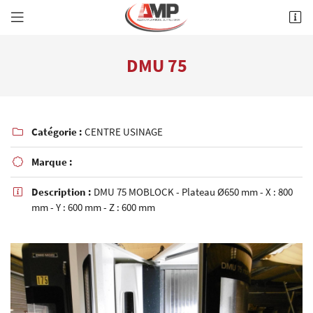
ZA des cousseaux
41300 SALBRIS
DMU 75
02 54 88 46 11
Catégorie :
CENTRE USINAGE

Marque :

Description :
DMU 75 MOBLOCK - Plateau Ø650 mm - X : 800

mm - Y : 600 mm - Z : 600 mm